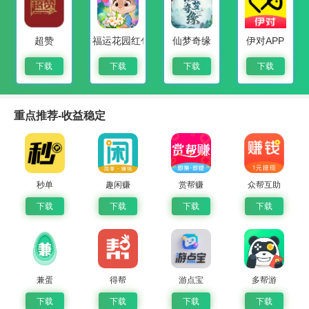
超赞
福运花园红包版
仙梦奇缘
伊对APP
下载
下载
下载
下载
重点推荐-收益稳定
秒单
趣闲赚
赏帮赚
众帮互助
下载
下载
下载
下载
兼蛋
得帮
游点宝
多帮游
下载
下载
下载
下载