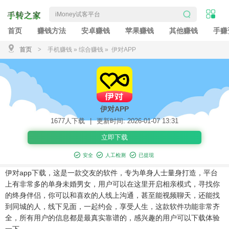
首页
赚钱方法
安卓赚钱
苹果赚钱
其他赚钱
手赚
首页
>
手机赚钱
»
综合赚钱
» 伊对APP
伊对APP
1677人下载
|
更新时间: 2026-01-07 13:31
立即下载
安全
人工检测
已提现
伊对app下载，这是一款交友的软件，专为单身人士量身打造，平台
上有非常多的单身未婚男女，用户可以在这里开启相亲模式，寻找你
的终身伴侣，你可以和喜欢的人线上沟通，甚至能视频聊天，还能找
到同城的人，线下见面，一起约会，享受人生，这款软件功能非常齐
全，所有用户的信息都是最真实靠谱的，感兴趣的用户可以下载体验