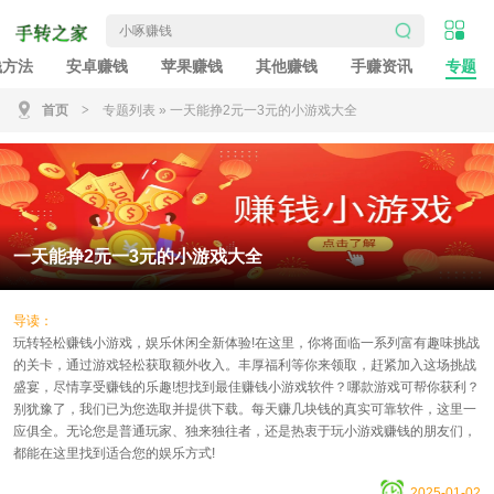
钱方法
安卓赚钱
苹果赚钱
其他赚钱
手赚资讯
专题
首页
>
专题列表
»
一天能挣2元一3元的小游戏大全
一天能挣2元一3元的小游戏大全
导读：
玩转轻松赚钱小游戏，娱乐休闲全新体验!在这里，你将面临一系列富有趣味挑战
的关卡，通过游戏轻松获取额外收入。丰厚福利等你来领取，赶紧加入这场挑战
盛宴，尽情享受赚钱的乐趣!想找到最佳赚钱小游戏软件？哪款游戏可帮你获利？
别犹豫了，我们已为您选取并提供下载。每天赚几块钱的真实可靠软件，这里一
应俱全。无论您是普通玩家、独来独往者，还是热衷于玩小游戏赚钱的朋友们，
都能在这里找到适合您的娱乐方式!
2025-01-02