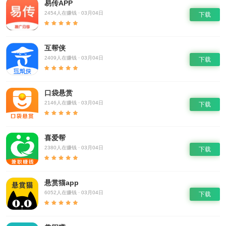
易传APP
2454人在赚钱 · 03月04日
下载
互帮侠
2409人在赚钱 · 03月04日
下载
口袋悬赏
2146人在赚钱 · 03月04日
下载
喜爱帮
2380人在赚钱 · 03月04日
下载
悬赏猫app
6052人在赚钱 · 03月04日
下载